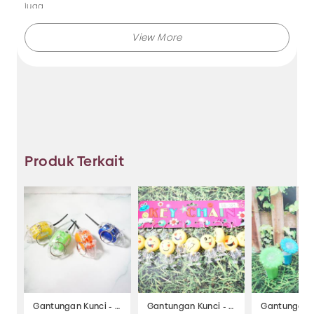
juga.
Makmur Jaya selalu menghadirkan berbagai produk aksesoris
dengan kualitas terjamin, dan kami selalu memberikan
layanan terbaik.
Tidak hanya menjual bando saja, Anda juga dapat memesan
produk dengan model lainnya selama masih berkaitan
dengan kategori yang ada.
Produk Terkait
Jadi, pilih dan temukan berbagai macam model aksesoris
dengan harga murah hanya di Makmur Jaya Surabaya.
Gantungan Kunci - SB-326
Gantungan Kunci - SB-325
Gantungan K