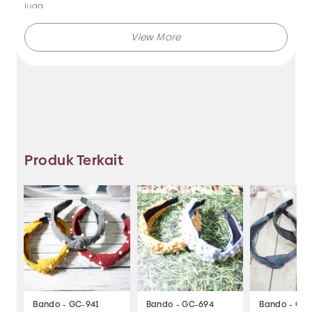
juga.
Makmur Jaya selalu menghadirkan berbagai produk aksesoris
dengan kualitas terjamin, dan kami selalu memberikan
layanan terbaik.
Tidak hanya menjual bando saja, Anda juga dapat memesan
produk dengan model lainnya selama masih berkaitan
dengan kategori yang ada.
Produk Terkait
Jadi, pilih dan temukan berbagai macam model aksesoris
dengan harga murah hanya di Makmur Jaya Surabaya.
Bando - GC-941
Bando - GC-694
Bando - GC