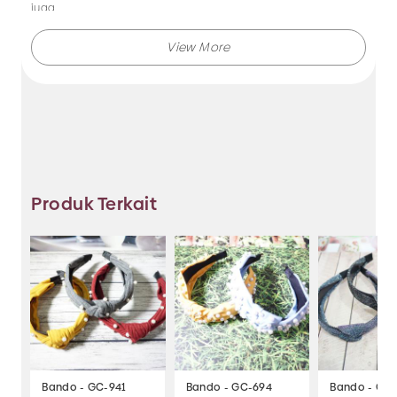
juga.
Makmur Jaya selalu menghadirkan berbagai produk aksesoris
dengan kualitas terjamin, dan kami selalu memberikan
layanan terbaik.
Tidak hanya menjual bando saja, Anda juga dapat memesan
produk dengan model lainnya selama masih berkaitan
dengan kategori yang ada.
Produk Terkait
Jadi, pilih dan temukan berbagai macam model aksesoris
dengan harga murah hanya di Makmur Jaya Surabaya.
Bando - GC-941
Bando - GC-694
Bando - GC