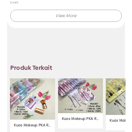
juga.
Makmur Jaya selalu menghadirkan berbagai produk aksesoris
dengan kualitas terjamin, dan kami selalu memberikan
layanan terbaik.
Tidak hanya menjual bando saja, Anda juga dapat memesan
produk dengan model lainnya selama masih berkaitan
dengan kategori yang ada.
Produk Terkait
Jadi, pilih dan temukan berbagai macam model aksesoris
dengan harga murah hanya di Makmur Jaya Surabaya.
Kuas Makeup PKA R97
Kuas Makeu
Kuas Makeup PKA R94