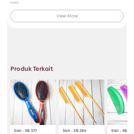
juga.
Makmur Jaya selalu menghadirkan berbagai produk aksesoris
dengan kualitas terjamin, dan kami selalu memberikan
layanan terbaik.
Tidak hanya menjual bando saja, Anda juga dapat memesan
produk dengan model lainnya selama masih berkaitan
dengan kategori yang ada.
Produk Terkait
Jadi, pilih dan temukan berbagai macam model aksesoris
dengan harga murah hanya di Makmur Jaya Surabaya.
Sisir - SB-577
Sisir - SB-586
Sisir - SB-92