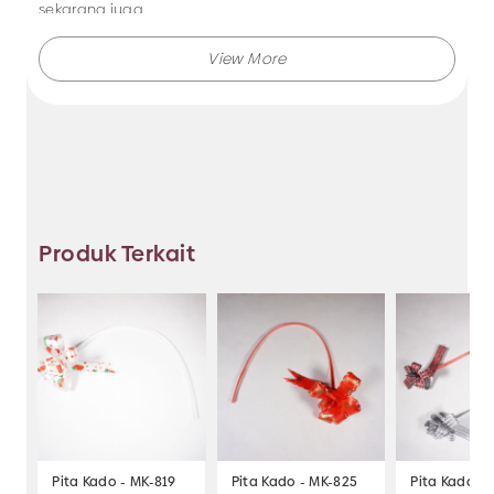
sekarang juga.
Makmur Jaya selalu menghadirkan berbagai produk
aksesoris dengan kualitas terjamin, dan kami selalu
memberikan layanan terbaik.
Tidak hanya menjual bando saja, Anda juga dapat
memesan produk dengan model lainnya selama masih
berkaitan dengan kategori yang ada.
Produk Terkait
Jadi, pilih dan temukan berbagai macam model
aksesoris dengan harga murah hanya di Makmur Jaya
Surabaya.
Pita Kado - MK-819
Pita Kado - MK-825
Pita Kado - 