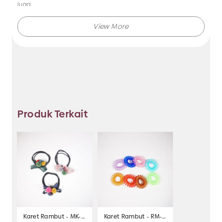
juga.
Makmur Jaya selalu menghadirkan berbagai produk aksesoris
dengan kualitas terjamin, dan kami selalu memberikan
layanan terbaik.
Tidak hanya menjual bando saja, Anda juga dapat memesan
produk dengan model lainnya selama masih berkaitan
dengan kategori yang ada.
Produk Terkait
Jadi, pilih dan temukan berbagai macam model aksesoris
dengan harga murah hanya di Makmur Jaya Surabaya.
Karet Rambut - MK-598
Karet Rambut - RM-169