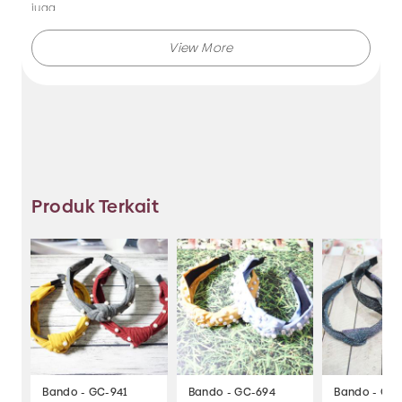
juga.
Makmur Jaya selalu menghadirkan berbagai produk aksesoris
dengan kualitas terjamin, dan kami selalu memberikan
layanan terbaik.
Tidak hanya menjual bando saja, Anda juga dapat memesan
produk dengan model lainnya selama masih berkaitan
dengan kategori yang ada.
Produk Terkait
Jadi, pilih dan temukan berbagai macam model aksesoris
dengan harga murah hanya di Makmur Jaya Surabaya.
Bando - GC-941
Bando - GC-694
Bando - GC