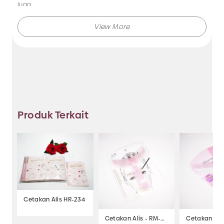
juga.
Makmur Jaya selalu menghadirkan berbagai produk aksesoris
dengan kualitas terjamin, dan kami selalu memberikan
layanan terbaik.
Tidak hanya menjual bando saja, Anda juga dapat memesan
produk dengan model lainnya selama masih berkaitan
dengan kategori yang ada.
Produk Terkait
Jadi, pilih dan temukan berbagai macam model aksesoris
dengan harga murah hanya di Makmur Jaya Surabaya.
Cetakan Alis HR-234
Cetakan Alis - RM-654
Cetakan Alis