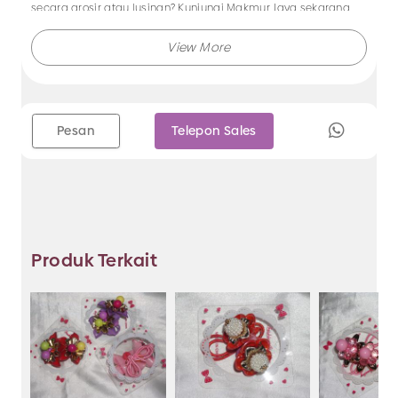
secara grosir atau lusinan? Kunjungi Makmur Jaya sekarang
juga.
Makmur Jaya selalu menghadirkan berbagai produk aksesoris
dengan kualitas terjamin, dan kami selalu memberikan
layanan terbaik.
Pesan
Telepon Sales
Tidak hanya menjual bando saja, Anda juga dapat memesan
produk dengan model lainnya selama masih berkaitan
dengan kategori yang ada.
Jadi, pilih dan temukan berbagai macam model aksesoris
Produk Terkait
dengan harga murah hanya di Makmur Jaya Surabaya.