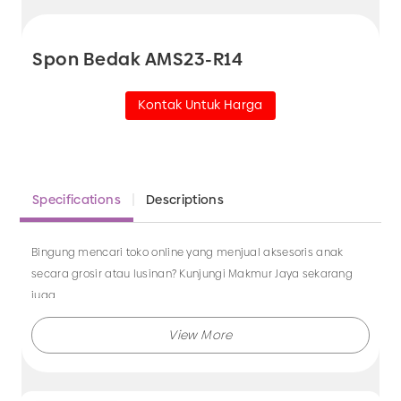
Spon Bedak AMS23-R14
Kontak Untuk Harga
Specifications
Descriptions
Bingung mencari toko online yang menjual aksesoris anak
secara grosir atau lusinan? Kunjungi Makmur Jaya sekarang
juga.
Makmur Jaya selalu menghadirkan berbagai produk aksesoris
dengan kualitas terjamin, dan kami selalu memberikan
layanan terbaik.