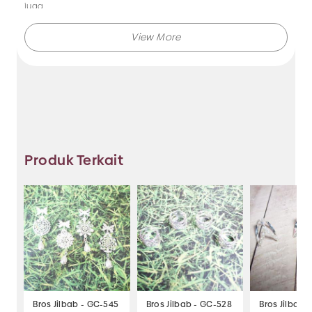
juga.
Makmur Jaya selalu menghadirkan berbagai produk aksesoris
dengan kualitas terjamin, dan kami selalu memberikan
layanan terbaik.
Tidak hanya menjual bando saja, Anda juga dapat memesan
produk dengan model lainnya selama masih berkaitan
dengan kategori yang ada.
Produk Terkait
Jadi, pilih dan temukan berbagai macam model aksesoris
dengan harga murah hanya di Makmur Jaya Surabaya.
Bros Jilbab - GC-545
Bros Jilbab - GC-528
Bros Jilbab 