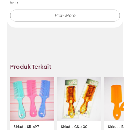
juga.
Makmur Jaya selalu menghadirkan berbagai produk aksesoris
dengan kualitas terjamin, dan kami selalu memberikan
layanan terbaik.
Tidak hanya menjual bando saja, Anda juga dapat memesan
produk dengan model lainnya selama masih berkaitan
dengan kategori yang ada.
Produk Terkait
Jadi, pilih dan temukan berbagai macam model aksesoris
dengan harga murah hanya di Makmur Jaya Surabaya.
Sirkut - SR-697
Sirkut - CS-400
Sirkut - RM-