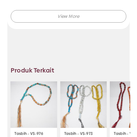
ragam warna dan model seperti aksesoris rambut,
aksesoris tangan, aksesoris jilbab dan masih banyak
lagi.
Tersedia juga grosir alat kosmetik berkualitas dengan
harga murah mulai dari
kuas kosmetik,
kuas blush on
,
kuas eyeshadow,
spons make up
dan lain-lain.
Dapatkan berbagai grosir aksesoris dan alat kosmetik
Produk Terkait
import hanya di Makmur Jaya!
Tasbih - VS-976
Tasbih - VS-973
Tasbih - VS-