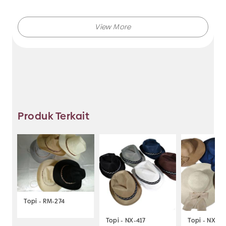
Jaya sekarang juga.
Makmur Jaya selalu menghadirkan berbagai produk
aksesoris dengan kualitas terjamin, dan kami selalu
memberikan layanan terbaik.
Produk Terkait
Tidak hanya menjual bando saja, Anda juga dapat
memesan produk dengan model lainnya selama
masih berkaitan dengan kategori yang ada.
Jadi, pilih dan temukan berbagai macam model
Topi - RM-274
aksesoris dengan harga murah hanya di Makmur Jaya
Surabaya.
Topi - NX-417
Topi - NX-42