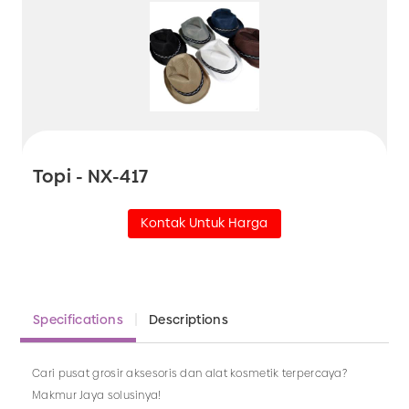
Topi - NX-417
Kontak Untuk Harga
Specifications
Descriptions
Cari pusat grosir aksesoris dan alat kosmetik terpercaya?
Makmur Jaya solusinya!