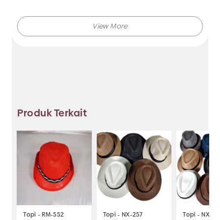
Tersedia berbagai aksesoris rambut seperti karet jepang, ikat
rambut, jepit rambut dan alat kosmetik dengan harga murah
dan kualitas terbaik.
Tunggu apa lagi?
temukan berbagai macam model aksesoris dengan harga
murah hanya di Makmur Jaya Surabaya.
Produk Terkait
Topi - RM-552
Topi - NX-257
Topi - NX-25