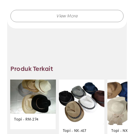
Jaya sekarang juga.
Makmur Jaya selalu menghadirkan berbagai produk
aksesoris dengan kualitas terjamin, dan kami selalu
memberikan layanan terbaik.
Produk Terkait
Tidak hanya menjual bando saja, Anda juga dapat
memesan produk dengan model lainnya selama
masih berkaitan dengan kategori yang ada.
Jadi, pilih dan temukan berbagai macam model
Topi - RM-274
aksesoris dengan harga murah hanya di Makmur Jaya
Surabaya.
Topi - NX-417
Topi - NX-42