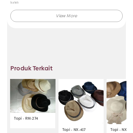
juga.
Makmur Jaya selalu menghadirkan berbagai produk aksesoris
dengan kualitas terjamin, dan kami selalu memberikan
layanan terbaik.
Tidak hanya menjual bando saja, Anda juga dapat memesan
produk dengan model lainnya selama masih berkaitan
dengan kategori yang ada.
Produk Terkait
Jadi, pilih dan temukan berbagai macam model aksesoris
dengan harga murah hanya di Makmur Jaya Surabaya.
Topi - RM-274
Topi - NX-417
Topi - NX-42