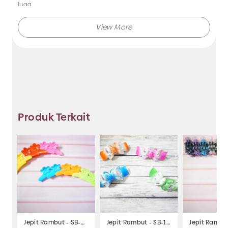
juga.
Makmur Jaya selalu menghadirkan berbagai produk aksesoris
dengan kualitas terjamin, dan kami selalu memberikan
layanan terbaik.
Tidak hanya menjual bando saja, Anda juga dapat memesan
produk dengan model lainnya selama masih berkaitan
dengan kategori yang ada.
Produk Terkait
Jadi, pilih dan temukan berbagai macam model aksesoris
dengan harga murah hanya di Makmur Jaya Surabaya.
Jepit Rambut - SB-219
Jepit Rambut - SB-103
Jepit Rambut