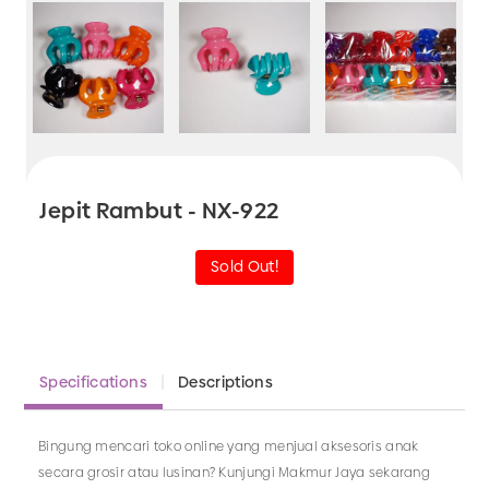
Jepit Rambut - NX-922
Sold Out!
Specifications
Descriptions
Bingung mencari toko online yang menjual aksesoris anak
secara grosir atau lusinan? Kunjungi Makmur Jaya sekarang