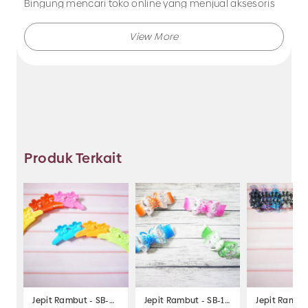
Bingung mencari toko online yang menjual aksesoris
anak secara grosir atau lusinan? Kunjungi Makmur
Jaya sekarang juga.
Makmur Jaya selalu menghadirkan berbagai produk
aksesoris dengan kualitas terjamin, dan kami selalu
memberikan layanan terbaik.
Produk Terkait
Tidak hanya menjual bando saja, Anda juga dapat
memesan produk dengan model lainnya selama
masih berkaitan dengan kategori yang ada.
Jadi, pilih dan temukan berbagai macam model
Jepit Rambut - SB-219
Jepit Rambut - SB-103
Jepit Rambut