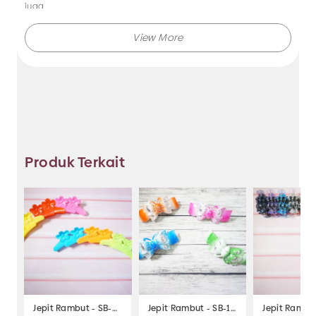
juga.
Makmur Jaya selalu menghadirkan berbagai produk aksesoris
dengan kualitas terjamin, dan kami selalu memberikan
layanan terbaik.
Tidak hanya menjual bando saja, Anda juga dapat memesan
produk dengan model lainnya selama masih berkaitan
dengan kategori yang ada.
Produk Terkait
Jadi, pilih dan temukan berbagai macam model aksesoris
dengan harga murah hanya di Makmur Jaya Surabaya.
Jepit Rambut - SB-219
Jepit Rambut - SB-103
Jepit Rambut