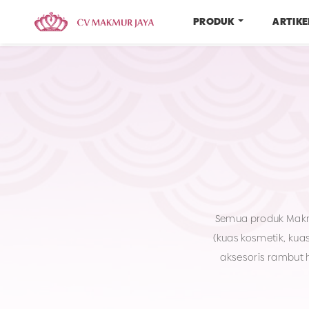
PRODUK
ARTIK
Semua produk Makmu
(kuas kosmetik, kua
aksesoris rambut hingga ram besi. Semua produk Makm
karena kami hany