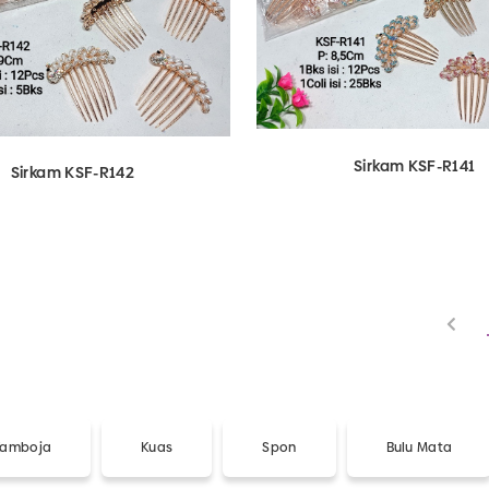
Sirkam KSF-R141
Sirkam KSF-R142
View Detail
 Kamboja
Kuas
Spon
Bulu Mata