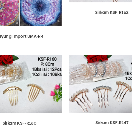
Sirkam KSF-R162
View Detail
ayung Import UMA-R4
Sirkam KSF-R147
Sirkam KSF-R160
View Detail