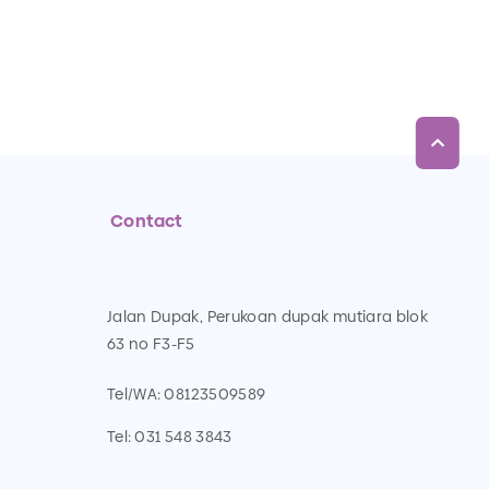
Contact
Jalan Dupak, Perukoan dupak mutiara blok
63 no F3-F5
Tel/WA:
08123509589
Tel:
031 548 3843