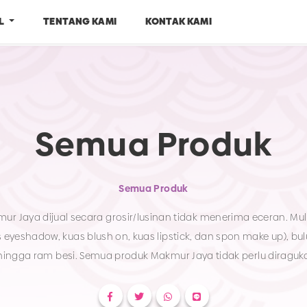
EL
TENTANG KAMI
KONTAK KAMI
Semua Produk
Semua Produk
r Jaya dijual secara grosir/lusinan tidak menerima eceran. Mula
s eyeshadow, kuas blush on, kuas lipstick, dan spon make up), bul
ur Jaya tidak perlu diragukan lagi kualitasnya,
a menyediakan bahan yang berkualitas, nyaman dipakai dan ha
jangkau.