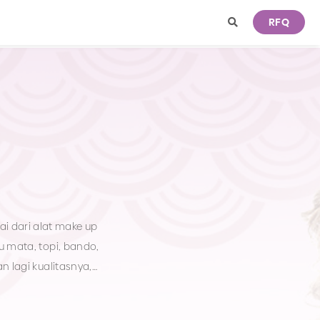
RFQ
i dari alat make up
u mata, topi, bando,
rga yang masih di