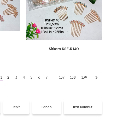
Sirkam KSF-R140
1
2
3
4
5
6
7
137
138
139
…
Jepit
Bando
Ikat Rambut