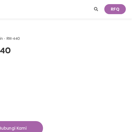
RFQ
in - RM-440
440
Hubungi Kami