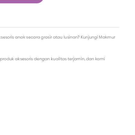
sesoris anak secara grosir atau lusinan? Kunjungi Makmur
roduk aksesoris dengan kualitas terjamin, dan kami
a dapat memesan produk dengan model lainnya selama
del aksesoris dengan harga murah hanya di Makmur Jaya