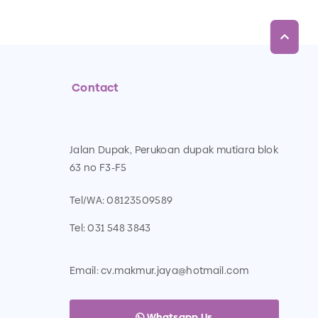
Contact
Jalan Dupak, Perukoan dupak mutiara blok
63 no F3-F5
Tel/WA:
08123509589
Tel:
031 548 3843
Email:
cv.makmur.jaya@hotmail.com
Whatsapp Us