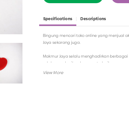
Specifications
Descriptions
Bingung mencari toko online yang menjual ak
Jaya sekarang juga.
Makmur Jaya selalu menghadirkan berbagai p
selalu memberikan layanan terbaik.
Tidak hanya menjual bando saja, Anda jug
masih berkaitan dengan kategori yang ada.
Jadi, pilih dan temukan berbagai macam mo
Surabaya.