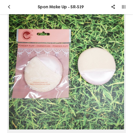
Spon Make Up - SR-519