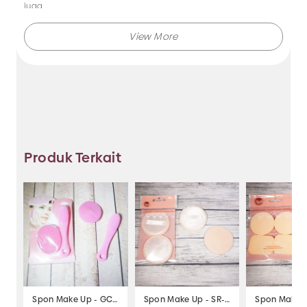
juga.
Makmur Jaya selalu menghadirkan berbagai produk aksesoris
dengan kualitas terjamin, dan kami selalu memberikan
layanan terbaik.
Tidak hanya menjual bando saja, Anda juga dapat memesan
produk dengan model lainnya selama masih berkaitan
dengan kategori yang ada.
Produk Terkait
Jadi, pilih dan temukan berbagai macam model aksesoris
dengan harga murah hanya di Makmur Jaya Surabaya.
Spon Make Up - GC-251
Spon Make Up - SR-520
Spon Make U