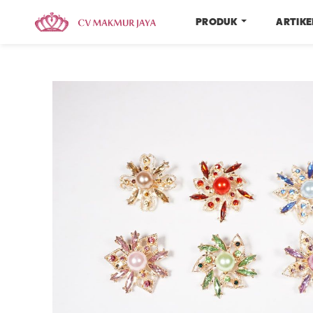
PRODUK
ARTIK