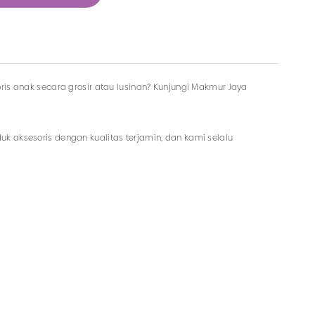
ris anak secara grosir atau lusinan? Kunjungi Makmur Jaya
k aksesoris dengan kualitas terjamin, dan kami selalu
pat memesan produk dengan model lainnya selama masih
aksesoris dengan harga murah hanya di Makmur Jaya