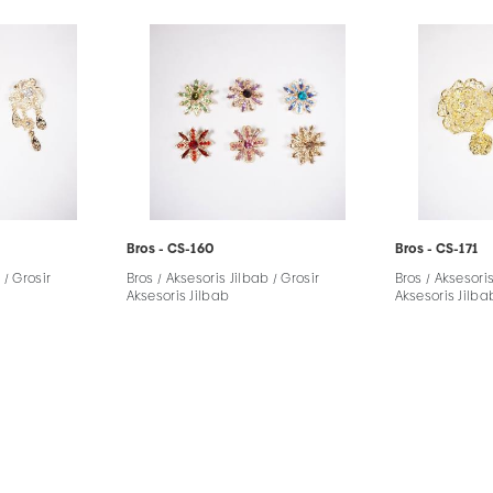
Bros - CS-160
Bros - CS-171
 / Grosir
Bros / Aksesoris Jilbab / Grosir
Bros / Aksesoris
Aksesoris Jilbab
Aksesoris Jilba