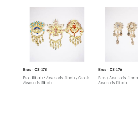
Bros - CS-173
Bros - CS-176
Bros Jilbab / Aksesoris Jilbab / Grosir
Bros / Aksesoris Jilbab
Aksesoris Jilbab
Aksesoris Jilbab