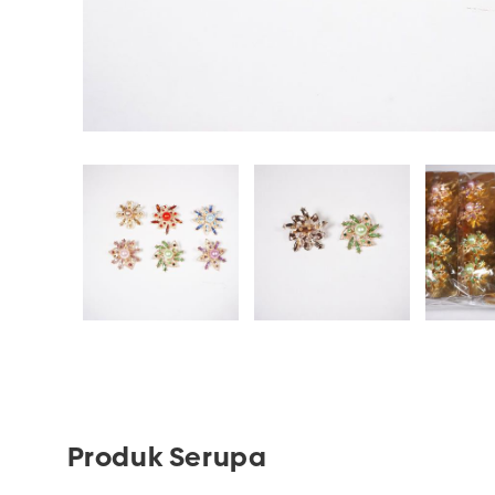
Produk Serupa