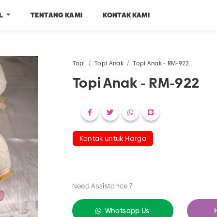
EL
TENTANG KAMI
KONTAK KAMI
Topi
Topi Anak
Topi Anak - RM-922
Topi Anak - RM-922
Kontak untuk Harga
Need Assistance ?
Whatsapp Us