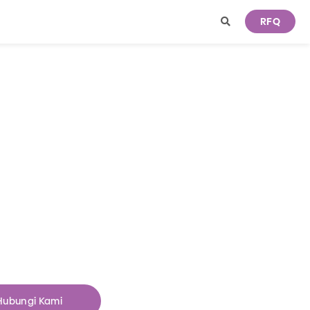
RFQ
Hubungi Kami