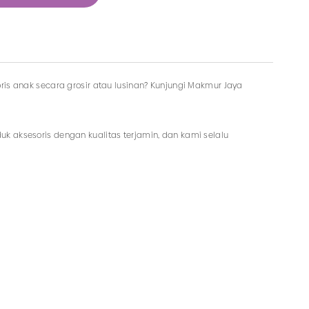
ris anak secara grosir atau lusinan? Kunjungi Makmur Jaya
k aksesoris dengan kualitas terjamin, dan kami selalu
pat memesan produk dengan model lainnya selama masih
aksesoris dengan harga murah hanya di Makmur Jaya