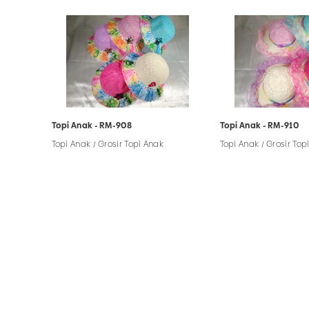
Topi Anak - RM-908
Topi Anak - RM-910
Topi Anak / Grosir Topi Anak
Topi Anak / Grosir To