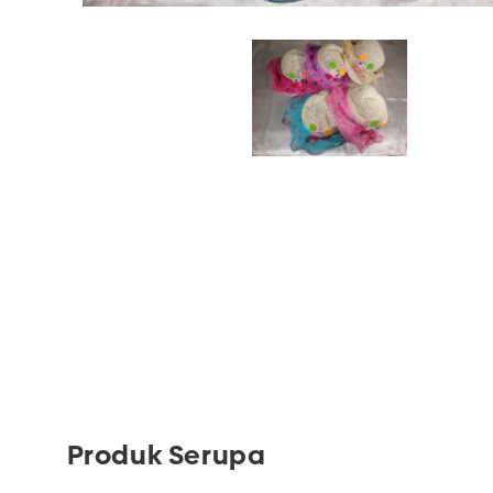
Produk Serupa