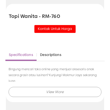
Topi Wanita - RM-760
Kontak Untuk Harga
Specifications
Descriptions
Bingung mencari toko online yang menjual aksesoris anak
secara grosir atau lusinan? Kunjungi Makmur Jaya sekarang
juga.
Makmur Jaya selalu menghadirkan berbagai produk aksesoris
dengan kualitas terjamin, dan kami selalu memberikan
layanan terbaik.