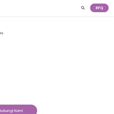
RFQ
996
Hubungi Kami