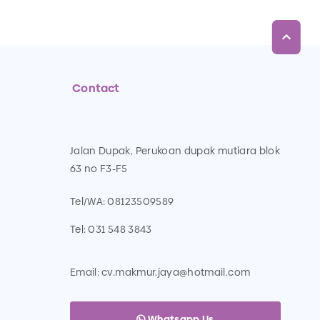
Contact
Jalan Dupak, Perukoan dupak mutiara blok
63 no F3-F5
Tel/WA:
08123509589
Tel:
031 548 3843
Email:
cv.makmur.jaya@hotmail.com
Whatsapp Us