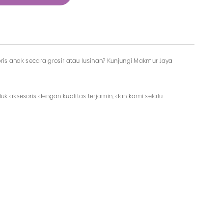
ris anak secara grosir atau lusinan? Kunjungi Makmur Jaya
k aksesoris dengan kualitas terjamin, dan kami selalu
pat memesan produk dengan model lainnya selama masih
aksesoris dengan harga murah hanya di Makmur Jaya