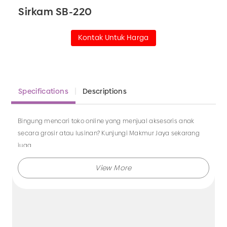
Sirkam SB-220
Kontak Untuk Harga
Specifications
Descriptions
Bingung mencari toko online yang menjual aksesoris anak
secara grosir atau lusinan? Kunjungi Makmur Jaya sekarang
juga.
Makmur Jaya selalu menghadirkan berbagai produk aksesoris
dengan kualitas terjamin, dan kami selalu memberikan
layanan terbaik.
Tidak hanya menjual bando saja, Anda juga dapat memesan