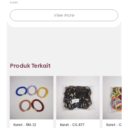
juga.
Makmur Jaya selalu menghadirkan berbagai produk aksesoris
dengan kualitas terjamin, dan kami selalu memberikan
layanan terbaik.
Tidak hanya menjual bando saja, Anda juga dapat memesan
produk dengan model lainnya selama masih berkaitan
dengan kategori yang ada.
Produk Terkait
Jadi, pilih dan temukan berbagai macam model aksesoris
dengan harga murah hanya di Makmur Jaya Surabaya.
Karet - RM-13
Karet - CS-877
Karet - CS-8