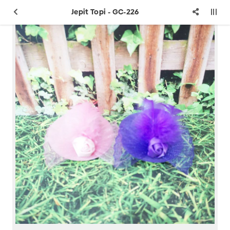
Jepit Topi - GC-226