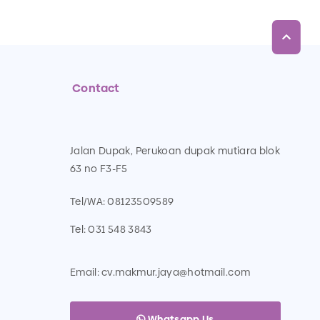
Contact
Jalan Dupak, Perukoan dupak mutiara blok
63 no F3-F5
Tel/WA:
08123509589
Tel:
031 548 3843
Email:
cv.makmur.jaya@hotmail.com
Whatsapp Us