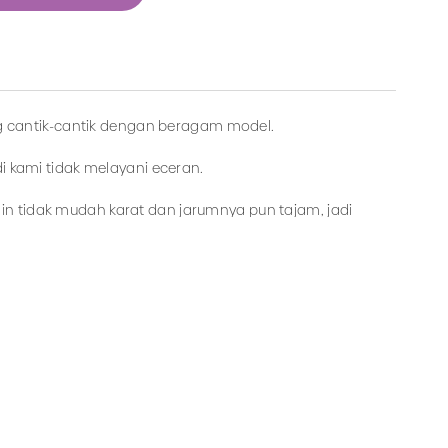
g cantik-cantik dengan beragam model.
adi kami tidak melayani eceran.
amin tidak mudah karat dan jarumnya pun tajam, jadi
 hanya di
Makmur Jaya Surabaya.