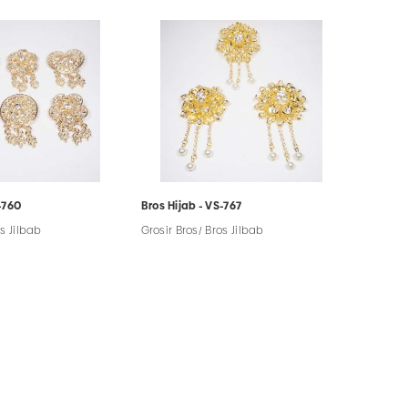
-760
Bros Hijab - VS-767
os Jilbab
Grosir Bros/ Bros Jilbab