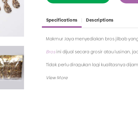
Specifications
Descriptions
Makmur Jaya menyediakan bros jilbab yan
Bros
ini dijual secara grosir atau lusinan, j
Tidak perlu diragukan lagi kualitasnya dij
tidak akan merusak jilbab.
Tunggu apalagi, beli bros lusinan sekarang