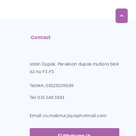
Contact
Jalan Dupak, Perukoan dupak mutiara blok
63 no F3-F5
Tel/WA:
08123509589
Tel:
031 548 3843
Email:
cv.makmur.jaya@hotmail.com
Whatsapp Us