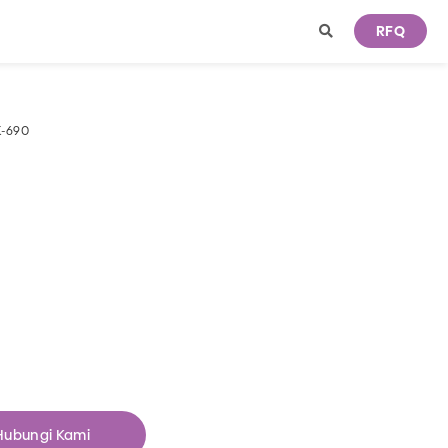
RFQ
K-690
Hubungi Kami