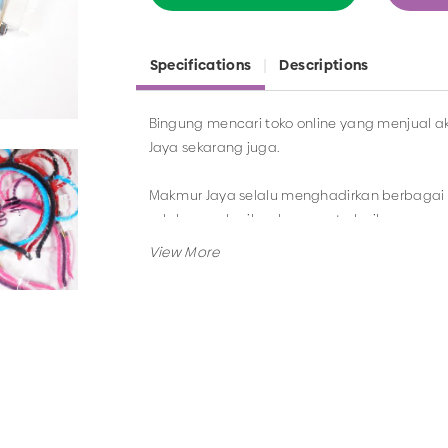
Specifications
Descriptions
Bingung mencari toko online yang menjual ak
Jaya sekarang juga.
Makmur Jaya selalu menghadirkan berbagai p
selalu memberikan layanan terbaik.
Tidak hanya menjual bando saja, Anda jug
masih berkaitan dengan kategori yang ada.
Jadi, pilih dan temukan berbagai macam mo
Surabaya.