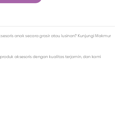
sesoris anak secara grosir atau lusinan? Kunjungi Makmur
roduk aksesoris dengan kualitas terjamin, dan kami
a dapat memesan produk dengan model lainnya selama
del aksesoris dengan harga murah hanya di Makmur Jaya