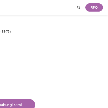
RFQ
- SB-724
Hubungi Kami