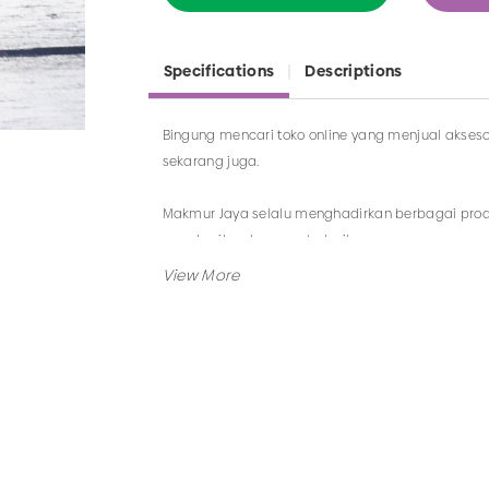
Specifications
Descriptions
Bingung mencari toko online yang menjual akseso
sekarang juga.
Makmur Jaya selalu menghadirkan berbagai produ
memberikan layanan terbaik.
Tidak hanya menjual bando saja, Anda juga da
berkaitan dengan kategori yang ada.
Jadi, pilih dan temukan berbagai macam model 
Surabaya.