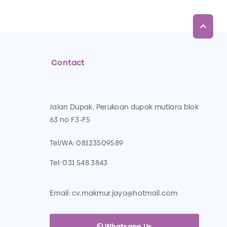
Contact
Jalan Dupak, Perukoan dupak mutiara blok
63 no F3-F5
Tel/WA:
08123509589
Tel:
031 548 3843
Email:
cv.makmur.jaya@hotmail.com
Whatsapp Us