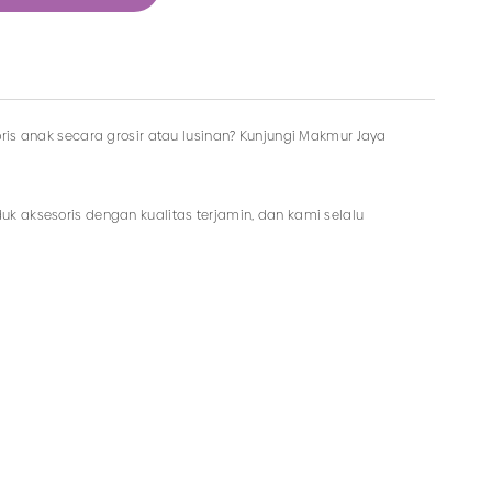
ris anak secara grosir atau lusinan? Kunjungi Makmur Jaya
k aksesoris dengan kualitas terjamin, dan kami selalu
pat memesan produk dengan model lainnya selama masih
aksesoris dengan harga murah hanya di Makmur Jaya