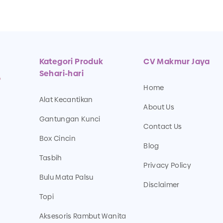
Kategori Produk
CV Makmur Jaya
Sehari-hari
Home
Alat Kecantikan
About Us
Gantungan Kunci
Contact Us
Box Cincin
Blog
Tasbih
Privacy Policy
Bulu Mata Palsu
Disclaimer
Topi
Aksesoris Rambut Wanita