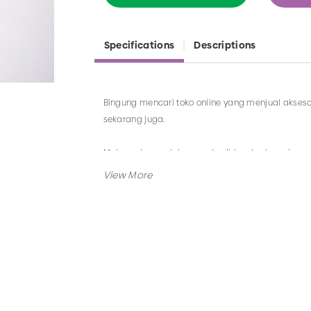
Specifications
Descriptions
Bingung mencari toko online yang menjual akseso
sekarang juga.
Makmur Jaya selalu menghadirkan berbagai produ
memberikan layanan terbaik.
Tidak hanya menjual bando saja, Anda juga da
berkaitan dengan kategori yang ada.
Jadi, pilih dan temukan berbagai macam model 
Surabaya.