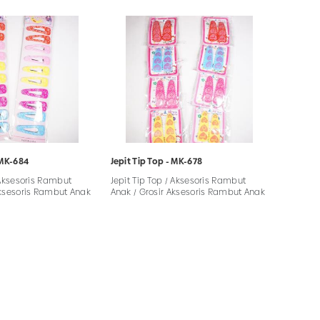
 MK-684
Jepit Tip Top - MK-678
 Aksesoris Rambut
Jepit Tip Top / Aksesoris Rambut
Aksesoris Rambut Anak
Anak / Grosir Aksesoris Rambut Anak