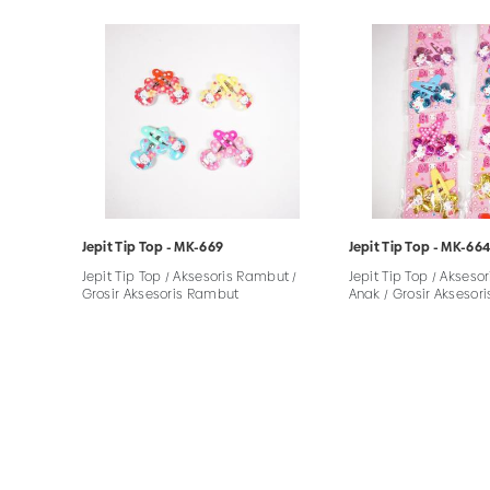
Jepit Tip Top - MK-669
Jepit Tip Top - MK-66
Jepit Tip Top / Aksesoris Rambut /
Jepit Tip Top / Akses
Grosir Aksesoris Rambut
Anak / Grosir Akseso