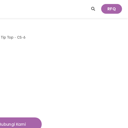
RFQ
t Tip Top - CS-6
Hubungi Kami