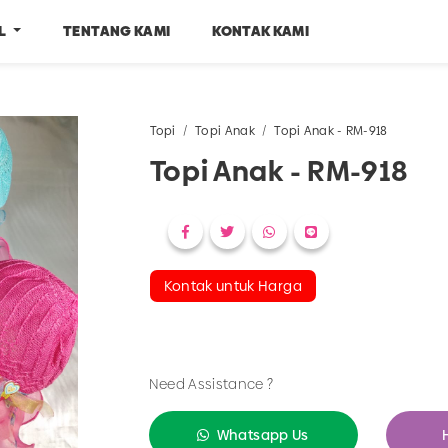
EL
TENTANG KAMI
KONTAK KAMI
Topi
Topi Anak
Topi Anak - RM-918
Topi Anak - RM-918
Kontak untuk Harga
Need Assistance ?
Whatsapp Us