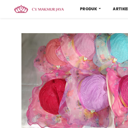
PRODUK
ARTIK