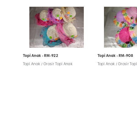
Topi Anak - RM-922
Topi Anak - RM-908
Topi Anak / Grosir Topi Anak
Topi Anak / Grosir To