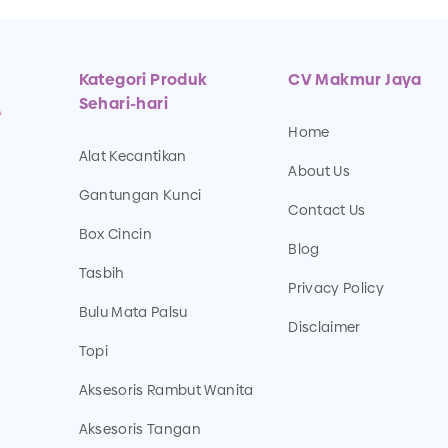
Kategori Produk
CV Makmur Jaya
Sehari-hari
Home
Alat Kecantikan
About Us
Gantungan Kunci
Contact Us
Box Cincin
Blog
Tasbih
Privacy Policy
Bulu Mata Palsu
Disclaimer
Topi
Aksesoris Rambut Wanita
Aksesoris Tangan