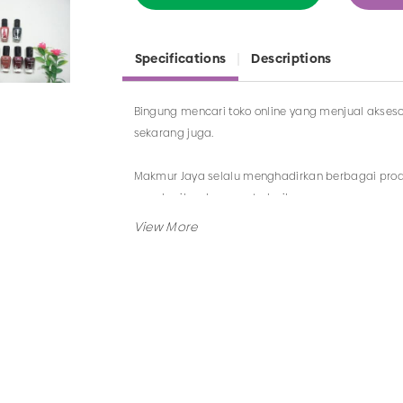
Specifications
Descriptions
Bingung mencari toko online yang menjual akseso
sekarang juga.
Makmur Jaya selalu menghadirkan berbagai produ
memberikan layanan terbaik.
Tidak hanya menjual bando saja, Anda juga da
berkaitan dengan kategori yang ada.
Jadi, pilih dan temukan berbagai macam model 
Surabaya.