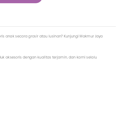
ris anak secara grosir atau lusinan? Kunjungi Makmur Jaya
k aksesoris dengan kualitas terjamin, dan kami selalu
pat memesan produk dengan model lainnya selama masih
aksesoris dengan harga murah hanya di Makmur Jaya