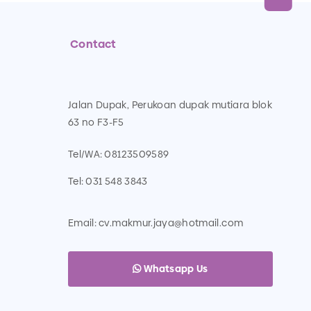
Contact
Jalan Dupak, Perukoan dupak mutiara blok
63 no F3-F5
Tel/WA:
08123509589
Tel:
031 548 3843
Email:
cv.makmur.jaya@hotmail.com
Whatsapp Us