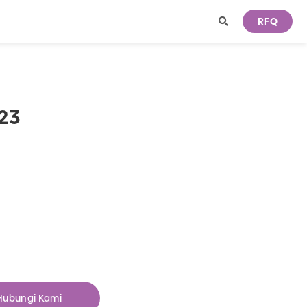
RFQ
123
Hubungi Kami