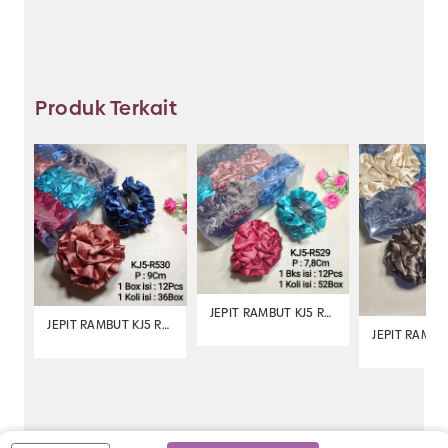
Jadikan Makmur Jaya sebagai pusat belanja grosir
aksesoris Anda!
;;;;;;;;;;;;;;;;;;;;;;;;;;;;;;;;;;;;;;;;;;;;;;;;;;;;;;;;;;;;;;;;;;;;;;; ;;;;;;;;;;;;;;;;;;;;;;;;;;;;;;;;;;;;;;;;;;;;;;;;;;;;
Produk Terkait
;;;;;;;;;;;;;;;;;;;;;;;;;;;;;;;;;;;; ;;;;;;;;;;;;;;;;;;;;;;;;;;;;;;;;;;;;;;;;;;;;;;;;;;;;;;;;;;;;;;;;;;;;;;;;;;;;;;;;;;;;;;;;
;;;
JEPIT RAMBUT KJ5 R529
JEPIT RAMBUT KJ5 R530
JEPIT RAMBU