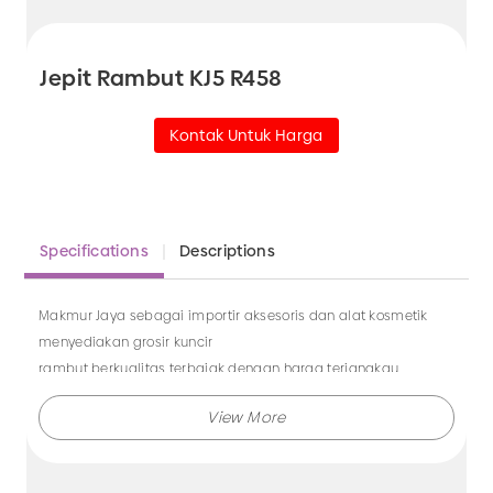
Jepit Rambut KJ5 R458
Kontak Untuk Harga
Specifications
Descriptions
Makmur Jaya sebagai importir aksesoris dan alat kosmetik
menyediakan grosir kuncir
rambut berkualitas terbaiak dengan harga terjangkau.
Tersedia juga aksesoris jilbab, kuas eyeshadow,
aksesoris rambut anak dan masih banyak lagi.
Tunggu apa lagi?