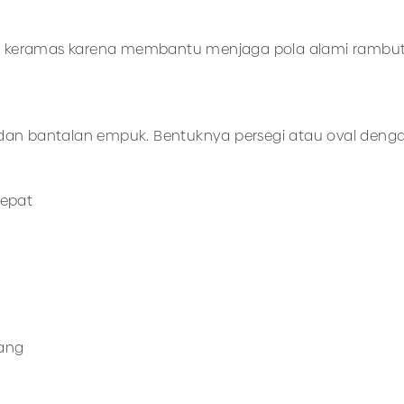
lah keramas karena membantu menjaga pola alami rambut k
 dan bantalan empuk. Bentuknya persegi atau oval den
cepat
bang