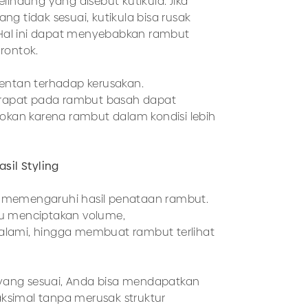
lindung yang disebut kutikula. Jika
g tidak sesuai, kutikula bisa rusak
. Hal ini dapat menyebabkan rambut
rontok.
entan terhadap kerusakan.
i rapat pada rambut basah dapat
tokan karena rambut dalam kondisi lebih
sil Styling
uga memengaruhi hasil penataan rambut.
u menciptakan volume,
lami, hingga membuat rambut terlihat
r yang sesuai, Anda bisa mendapatkan
simal tanpa merusak struktur