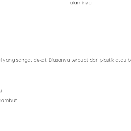
alaminya.
gigi yang sangat dekat. Biasanya terbuat dari plastik ata
i
 rambut