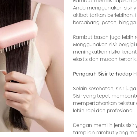
Rambut memiliki lapisan pe
Anda menggunakan sisir yan
akibat tarikan berlebihan
bercabang, patah, hingga 
Rambut basah juga lebih r
Menggunakan sisir bergig
meningkatkan risiko keron
elastis dan mudah tertarik.
Pengaruh Sisir terhadap Ha
Selain kesehatan, sisir j
Sisir yang tepat membant
mempertahankan tekstur a
lebih rapi dan profesional.
Dengan memilih jenis sisi
tampilan rambut yang mak